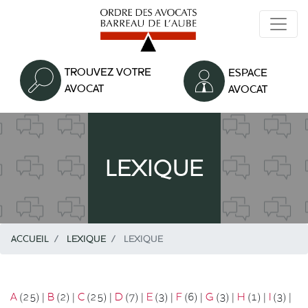
Aller
au
contenu
principal
TROUVEZ VOTRE
ESPACE
AVOCAT
AVOCAT
LEXIQUE
ACCUEIL
LEXIQUE
LEXIQUE
A
(25)
|
B
(2)
|
C
(25)
|
D
(7)
|
E
(3)
|
F
(6)
|
G
(3)
|
H
(1)
|
I
(3)
|