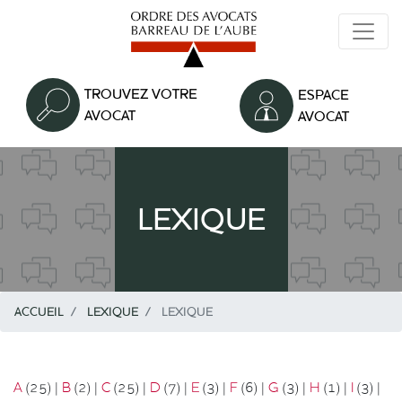
Aller
au
contenu
principal
TROUVEZ VOTRE
ESPACE
AVOCAT
AVOCAT
LEXIQUE
ACCUEIL
LEXIQUE
LEXIQUE
A
(25)
|
B
(2)
|
C
(25)
|
D
(7)
|
E
(3)
|
F
(6)
|
G
(3)
|
H
(1)
|
I
(3)
|