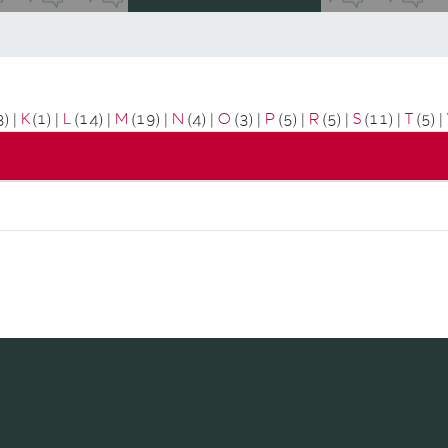
3)
|
K
(1)
|
L
(14)
|
M
(19)
|
N
(4)
|
O
(3)
|
P
(5)
|
R
(5)
|
S
(11)
|
T
(5)
|