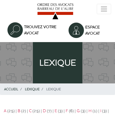
Aller
au
contenu
principal
TROUVEZ VOTRE
ESPACE
AVOCAT
AVOCAT
LEXIQUE
ACCUEIL
LEXIQUE
LEXIQUE
A
(25)
|
B
(2)
|
C
(25)
|
D
(7)
|
E
(3)
|
F
(6)
|
G
(3)
|
H
(1)
|
I
(3)
|