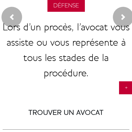
DÉFENSE
CONSEIL
Précédent
Suiv
Colonne
Colonne
Lors d'un procès, l’avocat vous
L’avocat peut vous conseiller
dans tous les domaines de la
assiste ou vous représente à
vie civile, économique et
tous les stades de la
procédure.
sociale.
+
+
TROUVER UN AVOCAT