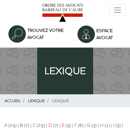
Aller
au
contenu
principal
TROUVEZ VOTRE
ESPACE
AVOCAT
AVOCAT
LEXIQUE
ACCUEIL
LEXIQUE
LEXIQUE
A
(25)
|
B
(2)
|
C
(25)
|
D
(7)
|
E
(3)
|
F
(6)
|
G
(3)
|
H
(1)
|
I
(3)
|