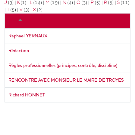
J
(3)
|
K
(1)
|
L
(14)
|
M
(19)
|
N
(4)
|
O
(3)
|
P
(5)
|
R
(5)
|
S
(11)
|
T
(5)
|
V
(3)
|
X
(2)
Titre
Trier
par
ordre
Raphaël YERNAUX
décroissant
Rédaction
Règles professionnelles (principes, contrôle, discipline)
RENCONTRE AVEC MONSIEUR LE MAIRE DE TROYES
Richard HONNET
Pagination