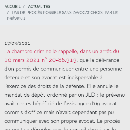
ACCUEIL
ACTUALITÉS
PAS DE PROCÈS POSSIBLE SANS L'AVOCAT CHOISI PAR LE
PRÉVENU
17/03/2021
Texte
Colonne
La chambre criminelle rappelle, dans un arrêt du
10 mars 2021 n° 20-86.919
, que la délivrance
d’un permis de communiquer entre une personne
détenue et son avocat est indispensable à
l’exercice des droits de la défense. Elle annule le
mandat de dépôt ordonné par un JLD : le prévenu
avait certes bénéficié de l’assistance d’un avocat
commis d’office mais n’avait cependant pas pu
communiquer avec son propre avocat. Le procès
ne peut se dérouler sans le conseil choisi par le