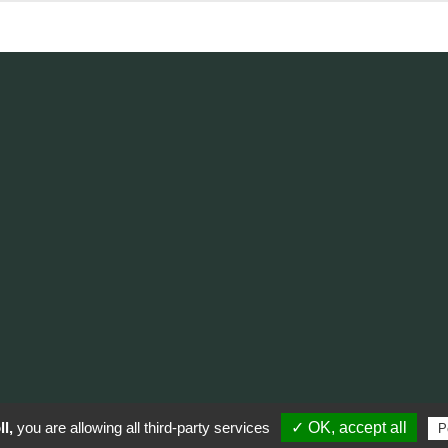
l,
you are allowing all third-party services
✓ OK, accept all
P