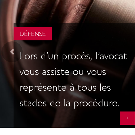
DÉFENSE
CONSEIL
Colonne
Colonne
Lors d'un procès, l’avocat
L’avocat peut vous
Précédent
vous assiste ou vous
conseiller dans tous les
représente à tous les
domaines de la vie civile,
stades de la procédure.
économique et sociale.
+
+