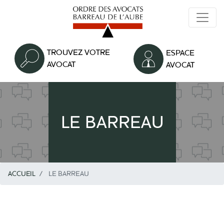
Aller
au
contenu
principal
TROUVEZ VOTRE
ESPACE
AVOCAT
AVOCAT
LE BARREAU
ACCUEIL
LE BARREAU
Texte