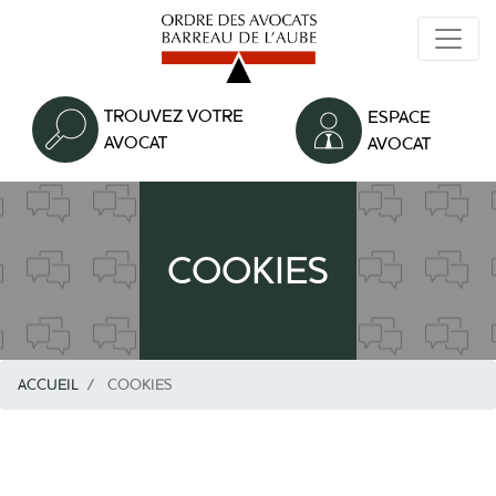
Aller
au
contenu
principal
TROUVEZ VOTRE
ESPACE
AVOCAT
AVOCAT
COOKIES
ACCUEIL
COOKIES
Texte