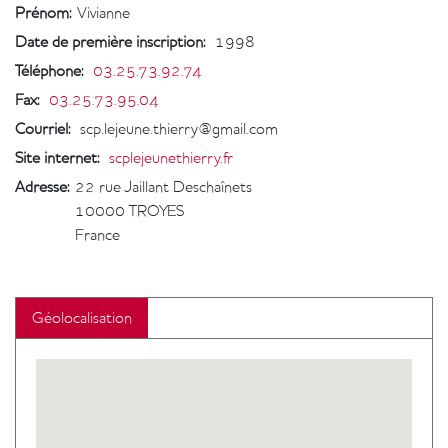
Prénom:
Vivianne
Date de première inscription
:
1998
Téléphone
:
03.25.73.92.74
Fax
:
03.25.73.95.04
Courriel
:
scp.lejeune.thierry@gmail.com
Site internet
:
scplejeunethierry.fr
Adresse:
22 rue Jaillant Deschaînets
10000
TROYES
France
Géolocalisation
Geolocalisation