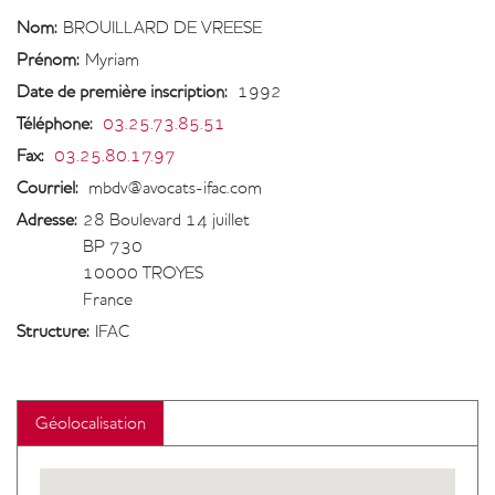
Nom:
BROUILLARD DE VREESE
Prénom:
Myriam
Date de première inscription
:
1992
Téléphone
:
03.25.73.85.51
Fax
:
03.25.80.17.97
Courriel
:
mbdv@avocats-ifac.com
Adresse:
28 Boulevard 14 juillet
BP 730
10000
TROYES
France
Structure:
IFAC
Géolocalisation
Geolocalisation