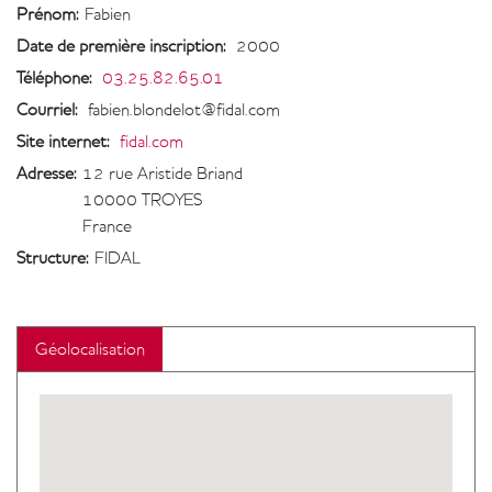
Prénom:
Fabien
Date de première inscription
:
2000
Téléphone
:
03.25.82.65.01
Courriel
:
fabien.blondelot@fidal.com
Site internet
:
fidal.com
Adresse:
12 rue Aristide Briand
10000
TROYES
France
Structure:
FIDAL
Géolocalisation
Geolocalisation