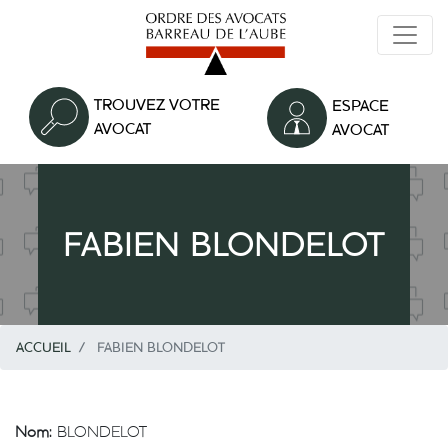
Aller
au
contenu
principal
TROUVEZ VOTRE
ESPACE
AVOCAT
AVOCAT
FABIEN BLONDELOT
ACCUEIL
FABIEN BLONDELOT
Nom:
BLONDELOT