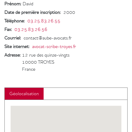
Prénom:
David
Date de première inscription
:
2000
Téléphone
:
03.25.83.26.55
Fax
:
03.25.83.26.56
Courriel
:
contact@aube-avocats.fr
Site internet
:
avocat-scribe-troyes.fr
Adresse:
12 rue des quinze-vingts
10000
TROYES
France
Géolocalisation
Geolocalisation