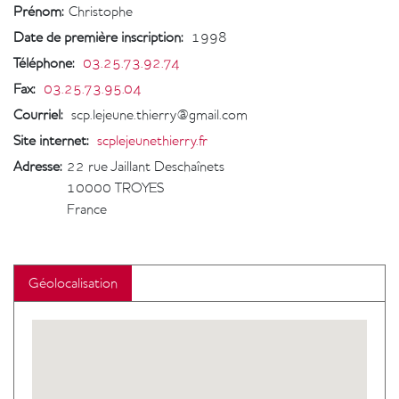
Prénom:
Christophe
Date de première inscription
:
1998
Téléphone
:
03.25.73.92.74
Fax
:
03.25.73.95.04
Courriel
:
scp.lejeune.thierry@gmail.com
Site internet
:
scplejeunethierry.fr
Adresse:
22 rue Jaillant Deschaînets
10000
TROYES
France
Géolocalisation
Geolocalisation