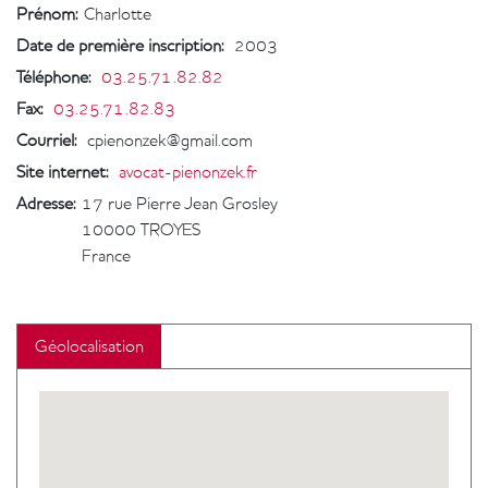
Prénom:
Charlotte
Date de première inscription
:
2003
Téléphone
:
03.25.71.82.82
Fax
:
03.25.71.82.83
Courriel
:
cpienonzek@gmail.com
Site internet
:
avocat-pienonzek.fr
Adresse:
17 rue Pierre Jean Grosley
10000
TROYES
France
Géolocalisation
Geolocalisation