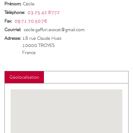
Prénom:
Cécile
Téléphone
:
03.25.42.87.72
Fax
:
09.71.70.50.76
Courriel
:
cecile.gaffuri.avocat@gmail.com
Adresse:
18 rue Claude Huez
10000
TROYES
France
Géolocalisation
Geolocalisation