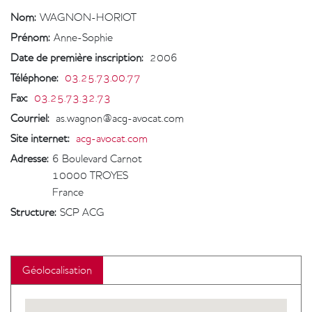
Nom:
WAGNON-HORIOT
Prénom:
Anne-Sophie
Date de première inscription
:
2006
Téléphone
:
03.25.73.00.77
Fax
:
03.25.73.32.73
Courriel
:
as.wagnon@acg-avocat.com
Site internet
:
acg-avocat.com
Adresse:
6 Boulevard Carnot
10000
TROYES
France
Structure:
SCP ACG
Géolocalisation
Geolocalisation