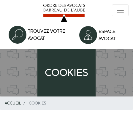
Aller
au
contenu
principal
TROUVEZ VOTRE
ESPACE
AVOCAT
AVOCAT
COOKIES
ACCUEIL
COOKIES
Texte