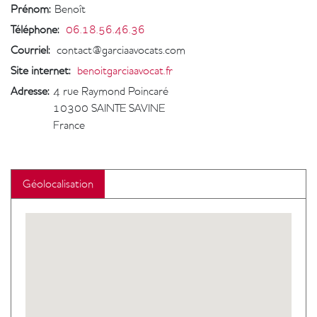
Prénom:
Benoît
Téléphone
:
06.18.56.46.36
Courriel
:
contact@garciaavocats.com
Site internet
:
benoitgarciaavocat.fr
Adresse:
4 rue Raymond Poincaré
10300
SAINTE SAVINE
France
Géolocalisation
Geolocalisation