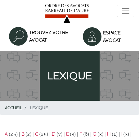
Aller
au
contenu
principal
TROUVEZ VOTRE
ESPACE
AVOCAT
AVOCAT
LEXIQUE
ACCUEIL
LEXIQUE
A
(25)
|
B
(2)
|
C
(25)
|
D
(7)
|
E
(3)
|
F
(6)
|
G
(3)
|
H
(1)
|
I
(3)
|