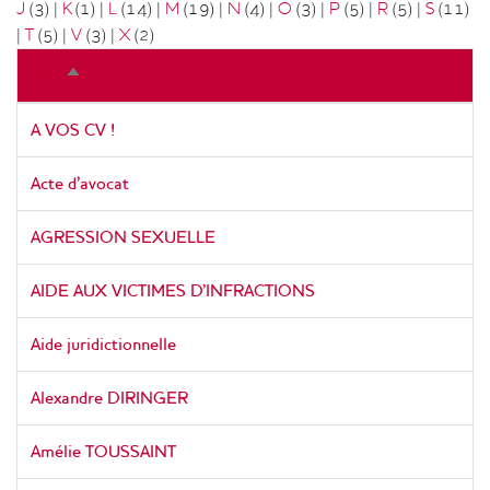
J
(3)
|
K
(1)
|
L
(14)
|
M
(19)
|
N
(4)
|
O
(3)
|
P
(5)
|
R
(5)
|
S
(11)
|
T
(5)
|
V
(3)
|
X
(2)
Titre
Trier
par
ordre
A VOS CV !
décroissant
Acte d’avocat
AGRESSION SEXUELLE
AIDE AUX VICTIMES D'INFRACTIONS
Aide juridictionnelle
Alexandre DIRINGER
Amélie TOUSSAINT